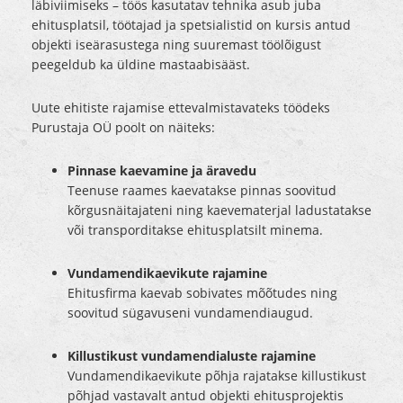
läbiviimiseks – töös kasutatav tehnika asub juba
ehitusplatsil, töötajad ja spetsialistid on kursis antud
objekti iseärasustega ning suuremast töölõigust
peegeldub ka üldine mastaabisääst.
Uute ehitiste rajamise ettevalmistavateks töödeks
Purustaja OÜ poolt on näiteks:
Pinnase kaevamine ja äravedu
Teenuse raames kaevatakse pinnas soovitud
kõrgusnäitajateni ning kaevematerjal ladustatakse
või transporditakse ehitusplatsilt minema.
Vundamendikaevikute rajamine
Ehitusfirma kaevab sobivates mõõtudes ning
soovitud sügavuseni vundamendiaugud.
Killustikust vundamendialuste rajamine
Vundamendikaevikute põhja rajatakse killustikust
põhjad vastavalt antud objekti ehitusprojektis