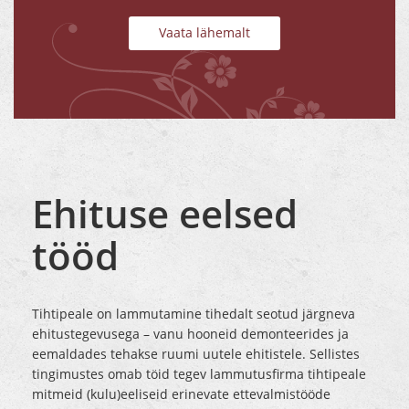
Vaata lähemalt
Ehituse eelsed
tööd
Tihtipeale on lammutamine tihedalt seotud järgneva
ehitustegevusega – vanu hooneid demonteerides ja
eemaldades tehakse ruumi uutele ehitistele. Sellistes
tingimustes omab töid tegev lammutusfirma tihtipeale
mitmeid (kulu)eeliseid erinevate ettevalmistööde